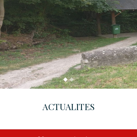
Les randonnées du mardi/jeudi
Galerie
La charte du randonneur
Contact
Plans des Randonnées – Saison
Inscriptions au Club
2025-2026
Organigramme des membres du
Plans des randonnées – Saison
bureau
2024-2025
ACTUALITES