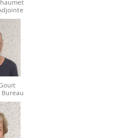
Chaumet
Adjointe
Gouit
 Bureau