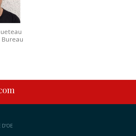
queteau
 Bureau
.com
E D’OE