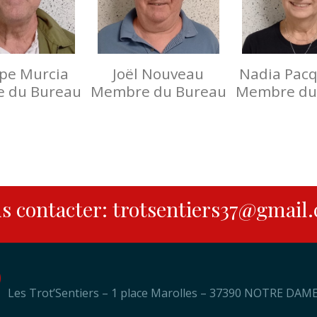
ppe Murcia
Joël Nouveau
Nadia Pac
 du Bureau
Membre du Bureau
Membre du
s contacter: trotsentiers37@gmail
Les Trot’Sentiers – 1 place Marolles – 37390 NOTRE DAM