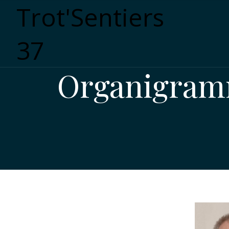
Trot'Sentiers
37
Organigram