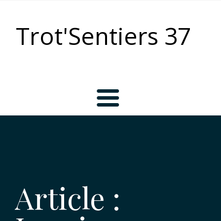
Trot'Sentiers 37
Accueil
L’association
Article :
Bienvenue chez les Trot’Sentiers !
Les activités du Club