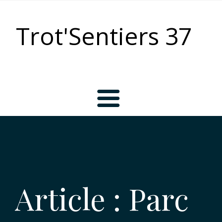
Trot'Sentiers 37
Accueil
L’association
Article : Parc
Bienvenue chez les Trot’Sentiers !
Les activités du Club