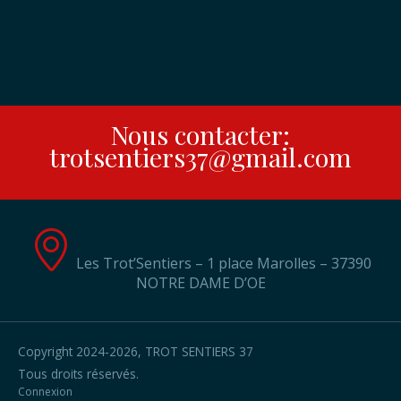
Les randonnées du mardi/jeudi
Galerie
La charte du randonneur
Nous contacter:
Contact
Plans des Randonnées – Saison
Inscriptions au Club
trotsentiers37@gmail.com
2025-2026
Organigramme des membres du
Plans des randonnées – Saison
bureau
Les Trot’Sentiers – 1 place Marolles – 37390
2024-2025
NOTRE DAME D’OE
Copyright 2024-2026, TROT SENTIERS 37
Tous droits réservés.
Connexion